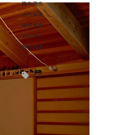
鈴木 徹也
山内 麻美
鈴木 里恵
吉川 秀人
鈴木 知里
タグ