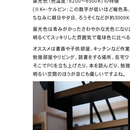
昼光色（色温度：6200～6500K）の特徴
(※K←ケルビン：この数字が低いほど暖色系
ちなみに朝日や夕日、ろうそくなどが約3000K
昼光色は青みがかったさわやかな光色になり
明るくてスッキリした雰囲気で電球色に比べ
オススメは書斎や子供部屋、キッチンなど作業
勉強部屋やリビング、読書をする場所、在宅ワ
そこでPCを立ち上げたり、本を読んだり、勉強
明るい空間のほうが目にも優しいですよね。