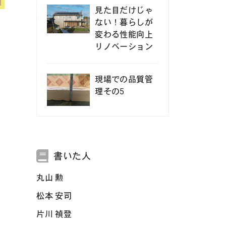
見た目だけじゃ
ない！暮らしが
変わる性能向上
リノベーション
現場での品質管
理その5
書いた人
丸山 勲
松本 安司
片川 禎登