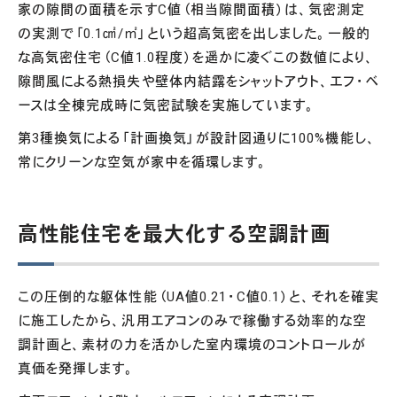
家の隙間の面積を示すC値（相当隙間面積）は、気密測定
の実測で「0.1㎠/㎡」という超高気密を出しました。一般的
な高気密住宅（C値1.0程度）を遥かに凌ぐこの数値により、
隙間風による熱損失や壁体内結露をシャットアウト、エフ・ベ
ースは全棟完成時に気密試験を実施しています。
第3種換気による「計画換気」が設計図通りに100%機能し、
常にクリーンな空気が家中を循環します。
高性能住宅を最大化する空調計画
この圧倒的な躯体性能（UA値0.21・C値0.1）と、それを確実
に施工したから、汎用エアコンのみで稼働する効率的な空
調計画と、素材の力を活かした室内環境のコントロールが
真価を発揮します。