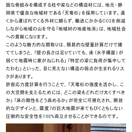
固な骨組みを構成する柱や梁などの構造材には、地元・静
岡県で優良な地域材である「天竜杉」を採用しています。遠
くから運ばれてくる外材に頼らず、輸送にかかるCO2を削減
しながら地域の山を守る「地域材の地産地消」は、地域社会
への貢献になります。
このような魅力的な間取りは、簡易的な壁量計算だけで建
ててしまうと、「壁の長さは足りていても、床（水平構面）が
弱くて地震時に家がねじれる」「特定の梁に負荷が集中して
たわむ」といった、目に見えない構造の弱点が生まれるリス
クがあります。
許容応力度計算を行うことで、「天竜杉の強度を活かし、こ
の大空間を支えるためには、どこの梁をどれだけ太くすべき
か」「床の剛性をどう高めるか」が完全に可視化され、開放
的なデザインと、震度7の巨大地震が来てもびくともしない
圧倒的な安全性を100%両立させることができるのです。