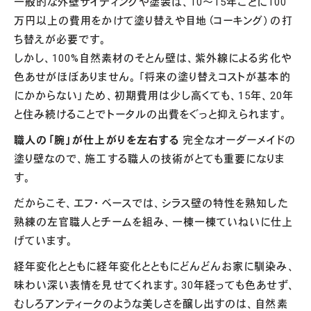
一般的な外壁サイディングや塗装は、10〜15年ごとに100
万円以上の費用をかけて塗り替えや目地（コーキング）の打
ち替えが必要です。
しかし、100%自然素材のそとん壁は、紫外線による劣化や
色あせがほぼありません。「将来の塗り替えコストが基本的
にかからない」ため、初期費用は少し高くても、15年、20年
と住み続けることでトータルの出費をぐっと抑えられます。
職人の「腕」が仕上がりを左右する
完全なオーダーメイドの
塗り壁なので、施工する職人の技術がとても重要になりま
す。
だからこそ、エフ・ベースでは、シラス壁の特性を熟知した
熟練の左官職人とチームを組み、一棟一棟ていねいに仕上
げています。
経年変化とともに経年変化とともにどんどんお家に馴染み、
味わい深い表情を見せてくれます。30年経っても色あせず、
むしろアンティークのような美しさを醸し出すのは、自然素