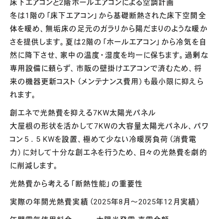
床下エアコンと2階ホールエアコンによる空調計画
冬は1階の「床下エアコン」から基礎断熱された床下空間全
体を暖め、無垢床の足元のガラリから陽だまりのような暖か
さを提供します。夏は2階の「ホールエアコン」から冷気を自
然に降下させ、家中の温度・湿度を均一に保ちます。過剰な
専用設備に頼らず、市販の壁掛けエアコンで済むため、将
来の機器更新コスト（メンテナンス費用）も最小限に抑えら
れます。
創エネで光熱費を抑える7KW太陽光パネル
大屋根の形状を活かして7KWの大容量太陽光パネル、パワ
コン５．５KWを設置、極めて少ない冷暖房負荷（消費電
力）に対して十分な創エネを行うため、日々の光熱費を劇的
に削減します。
光熱費から考える「断熱性能」の重要性
実際の年間光熱費実績（2025年8月〜2025年12月実績）