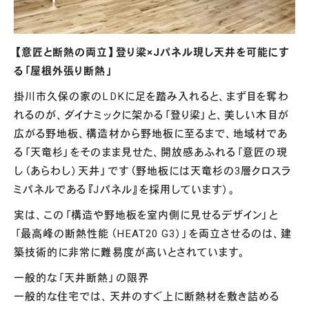
【意匠と断熱の両立】登り梁×Jパネル現し天井を可能にす
る「屋根外張り断熱」
掛川市久保の家のLDKに足を踏み入れると、まず目を奪わ
れるのが、ダイナミックに架かる「登り梁」と、美しい木目が
広がる野地板、構造材から野地板に至るまで、地域材であ
る「天竜杉」をそのまま見せた、開放感あふれる「意匠の現
し（あらわし）天井」です（野地板には天竜杉の3層クロスラ
ミパネルである『Jパネル』を採用しています）。
実は、この「構造や野地板を室内側に見せるデザイン」と
「最高峰の断熱性能（HEAT20 G3）」を両立させるのは、建
築技術的に非常に難易度が高いとされています。
一般的な「天井断熱」の限界
一般的な住宅では、天井のすぐ上に断熱材を敷き詰める