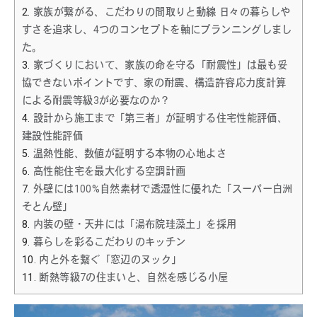
2.
家族が繋がる、こだわりの間取りと動線 日々の暮らしや
すさを追求し、4つのコンセプトを軸にプランニングしまし
た。
3.
家づくりにおいて、家族の命を守る「耐震性」は最も妥
協できないポイントです、家の耐震、構造許容応力度計算
による耐震等級3が必要なのか？
4.
設計から施工まで「第三者」が証明する住宅性能評価、
建設性能評価
5.
温熱性能、数値が証明する本物の心地よさ
6.
高性能住宅を最大化する空調計画
7.
外壁には100%自然素材で透湿性に優れた「スーパー白洲
そとん壁」
8.
内装の壁・天井には「湯布院珪藻土」を採用
9.
暮らしを彩るこだわりのキッチン
10.
内と外を繋ぐ「窓辺のヌック」
11.
断熱等級7の住まいと、自然を感じる小屋