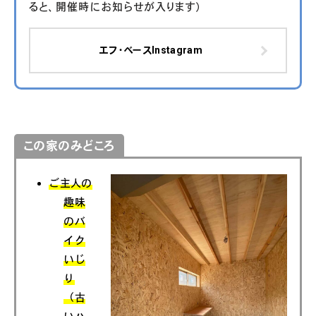
ると、開催時にお知らせが入ります）
エフ・ベースInstagram
この家のみどころ
ご主人の
趣味
のバ
イク
いじ
り
（古