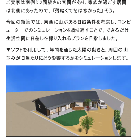
ご実家は南側に2間続きの客間があり、家族が過ごす居間
は北側にあったので、「薄暗くて冬は寒かった」そう。
今回の新築では、東西に山がある日照条件を考慮し、コンピ
ューターでのシミュレーションを繰り返すことで、できるだけ
生活空間に日差しを採り入れるプランを目指しました。
▼ソフトを利用して、年間を通じた太陽の動きと、周囲の山
並みが日当たりにどう影響するかをシミュレーションします。
動
画
プ
レ
ー
ヤ
ー