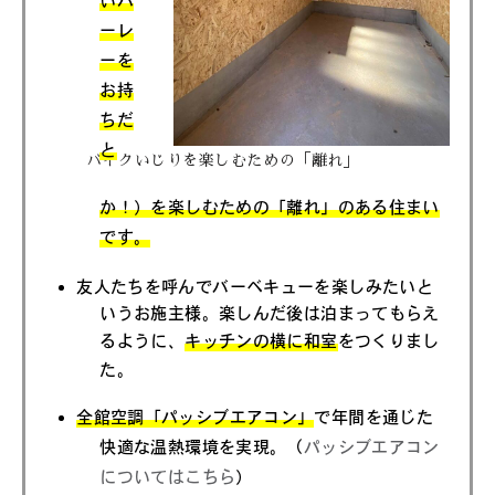
いハ
ーレ
ーを
お持
ちだ
と
バイクいじりを楽しむための「離れ」
か！）を楽しむための「離れ」のある住まい
です。
友人たちを呼んでバーベキューを楽しみたいと
いうお施主様。楽しんだ後は泊まってもらえ
るように、
キッチンの横に和室
をつくりまし
た。
全館空調「パッシブエアコン」
で年間を通じた
快適な温熱環境を実現。（
パッシブエアコン
についてはこちら
）