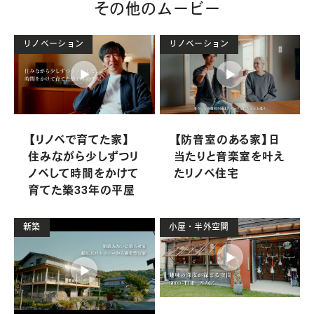
その他のムービー
リノベーション
リノベーション
【リノベで育てた家】
【防音室のある家】日
住みながら少しずつリ
当たりと音楽室を叶え
ノベして時間をかけて
たリノベ住宅
育てた築33年の平屋
新築
小屋・半外空間