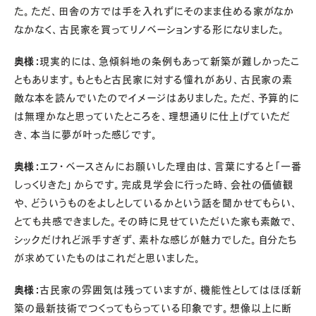
た。ただ、田舎の方では手を入れずにそのまま住める家がなか
なかなく、古民家を買ってリノベーションする形になりました。
奥様：
現実的には、急傾斜地の条例もあって新築が難しかったこ
ともあります。もともと古民家に対する憧れがあり、古民家の素
敵な本を読んでいたのでイメージはありました。ただ、予算的に
は無理かなと思っていたところを、理想通りに仕上げていただ
き、本当に夢が叶った感じです。
奥様：
エフ・ベースさんにお願いした理由は、言葉にすると「一番
しっくりきた」からです。完成見学会に行った時、会社の価値観
や、どういうものをよしとしているかという話を聞かせてもらい、
とても共感できました。その時に見せていただいた家も素敵で、
シックだけれど派手すぎず、素朴な感じが魅力でした。自分たち
が求めていたものはこれだと思いました。
奥様：
古民家の雰囲気は残っていますが、機能性としてはほぼ新
築の最新技術でつくってもらっている印象です。想像以上に断